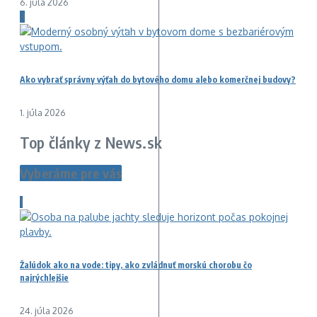
6. júla 2026
3
Ako vybrať správny výťah do bytového domu alebo komerčnej budovy?
1. júla 2026
Top články z News.sk
Vyberáme pre vás
1
Žalúdok ako na vode: tipy, ako zvládnuť morskú chorobu čo
najrýchlejšie
24. júla 2026