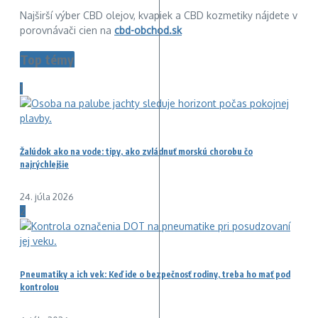
Najširší výber CBD olejov, kvapiek a CBD kozmetiky nájdete v
porovnávači cien na
cbd-obchod.sk
Top témy
1
Žalúdok ako na vode: tipy, ako zvládnuť morskú chorobu čo
najrýchlejšie
24. júla 2026
2
Pneumatiky a ich vek: Keď ide o bezpečnosť rodiny, treba ho mať pod
kontrolou