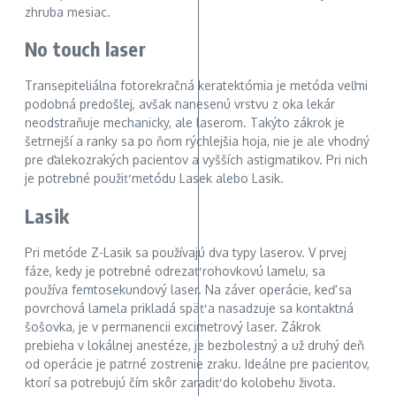
zhruba mesiac.
No touch laser
Transepiteliálna fotorekračná keratektómia je metóda veľmi
podobná predošlej, avšak nanesenú vrstvu z oka lekár
neodstraňuje mechanicky, ale laserom. Takýto zákrok je
šetrnejší a ranky sa po ňom rýchlejšia hoja, nie je ale vhodný
pre ďalekozrakých pacientov a vyšších astigmatikov. Pri nich
je potrebné použiť metódu Lasek alebo Lasik.
Lasik
Pri metóde Z-Lasik sa používajú dva typy laserov. V prvej
fáze, kedy je potrebné odrezať rohovkovú lamelu, sa
používa femtosekundový laser. Na záver operácie, keď sa
povrchová lamela prikladá späť a nasadzuje sa kontaktná
šošovka, je v permanencii excimetrový laser. Zákrok
prebieha v lokálnej anestéze, je bezbolestný a už druhý deň
od operácie je patrné zostrenie zraku. Ideálne pre pacientov,
ktorí sa potrebujú čím skôr zaradiť do kolobehu života.