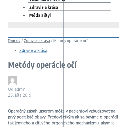
Zdravie a krása
Móda a štýl
Domov
/
Zdravie a krása
/
Metódy operácie očí
Zdravie a krása
Metódy operácie očí
Od
admin
25. júla 2016
Operačný zásah laserom môže v pacientovi vzbudzovať na
prvý
pocit ist
é obavy.
Predovšetkým ak sa bavíme o operácii
tak jemného a citlivého organického mechanizmu, akým je