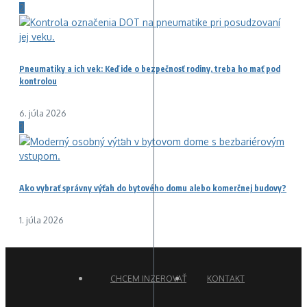
2
Pneumatiky a ich vek: Keď ide o bezpečnosť rodiny, treba ho mať pod
kontrolou
6. júla 2026
3
Ako vybrať správny výťah do bytového domu alebo komerčnej budovy?
1. júla 2026
CHCEM INZEROVAŤ
KONTAKT