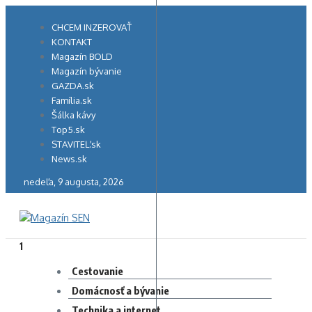
Preskočiť
na
CHCEM INZEROVAŤ
obsah
KONTAKT
Magazín BOLD
Magazín bývanie
GAZDA.sk
Família.sk
Šálka kávy
Top5.sk
STAVITEĽ.sk
News.sk
nedeľa, 9 augusta, 2026
1
Cestovanie
Domácnosť a bývanie
Technika a internet