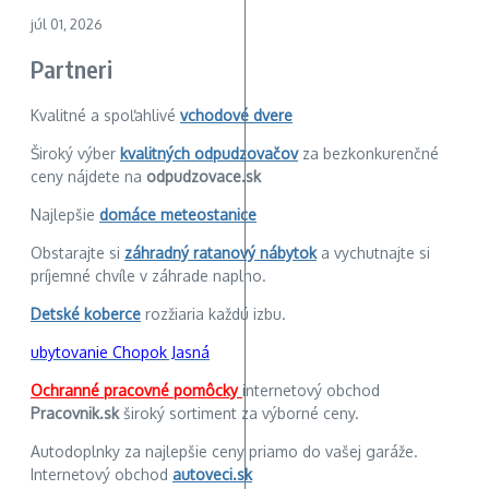
júl 01, 2026
Partneri
Kvalitné a spoľahlivé
vchodové dvere
Široký výber
kvalitných odpudzovačov
za bezkonkurenčné
ceny nájdete na
odpudzovace.sk
Najlepšie
domáce meteostanice
Obstarajte si
záhradný ratanový nábytok
a vychutnajte si
príjemné chvíle v záhrade naplno.
Detské koberce
rozžiaria každú izbu.
ubytovanie Chopok Jasná
Ochranné pracovné pomôcky
internetový obchod
Pracovnik.sk
široký sortiment za výborné ceny.
Autodoplnky za najlepšie ceny priamo do vašej garáže.
Internetový obchod
autoveci.sk