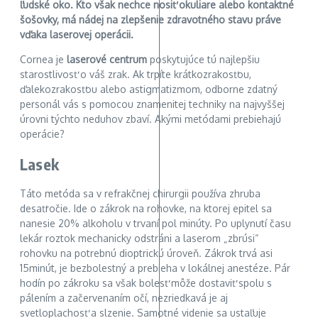
ľudské oko.
Kto
však
nechce
nos
iť
okuliar
e
alebo kontaktn
é
šoš
ov
ky
,
má
n
ádej na zlepšenie zdravotného stavu prá
ve
vďaka
laserov
ej
operá
ci
i
.
Cornea je
laserové centrum
poskytujúce tú najlepšiu
starostlivosť o váš zrak. Ak trpíte krátkozrakosťou,
ďalekozrakosťou alebo astigmatizmom, odborne zdatný
personál vás s pomocou znamenitej techniky na najvyššej
úrovni týchto neduhov zbaví. Akými metódami prebiehajú
operácie?
Lasek
Táto metóda sa v refrakčnej chirurgii používa zhruba
desaťročie. Ide o zákrok na rohovke, na ktorej epitel sa
nanesie 20% alkoholu v trvaní pol minúty. Po uplynutí času
lekár roztok mechanicky odstráni a laserom „zbrúsi“
rohovku na potrebnú dioptrickú úroveň. Zákrok trvá asi
15minút, je bezbolestný a prebieha v lokálnej anestéze. Pár
hodín po zákroku sa však bolesť môže dostaviť spolu s
pálením a začervenaním očí, nezriedkavá je aj
svetloplachosť a slzenie. Samotné videnie sa ustaľuje