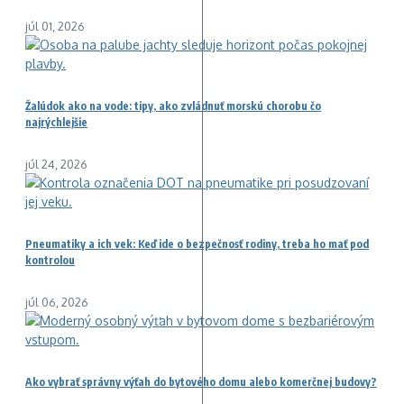
júl 01, 2026
Žalúdok ako na vode: tipy, ako zvládnuť morskú chorobu čo
najrýchlejšie
júl 24, 2026
Pneumatiky a ich vek: Keď ide o bezpečnosť rodiny, treba ho mať pod
kontrolou
júl 06, 2026
Ako vybrať správny výťah do bytového domu alebo komerčnej budovy?