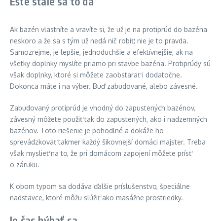
Ešte stále sa to dá
Ak bazén vlastníte a vravíte si, že už je na protiprúd do bazéna
neskoro a že sa s tým už nedá nič robiť, nie je to pravda.
Samozrejme, je lepšie, jednoduchšie a efektívnejšie, ak na
všetky doplnky myslíte priamo pri stavbe bazéna. Protiprúdy sú
však doplnky, ktoré si môžete zaobstarať i dodatočne.
Dokonca máte i na výber. Buď zabudované, alebo závesné.
Zabudovaný protiprúd je vhodný do zapustených bazénov,
závesný môžete použiť tak do zapustených, ako i nadzemných
bazénov. Toto riešenie je pohodlné a dokáže ho
sprevádzkovať takmer každý šikovnejší domáci majster. Treba
však myslieť na to, že pri domácom zapojení môžete prísť
o záruku.
K obom typom sa dodáva ďalšie príslušenstvo, špeciálne
nadstavce, ktoré môžu slúžiť ako masážne prostriedky.
Je čas hýbať sa