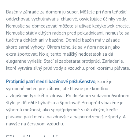
Bazén v záhrade za domom ju super. Môžete pri ňom leňošiť,
oddychovať, vychutnávať si chladivé, osviežujúce účinky vody.
Nemusíte sa obmedzovať, môžete si užívať, kedykoľvek chcete.
Nemusíte stáť v dlhých radoch pred pokladnicami, nemusíte sa
tlačiť na dekách ani v bazéne. Domáci bazén má v zásade
skoro samé výhody. Okrem toho, že sa v ňom nedá nijako
extra športovať. No aj tento maličký nedostatok sa dá
elegantne vyriešiť. Stačí si zaobstarať protiprúd. Zariadenie,
ktoré vytvára silný prúd vody a vzduchu, proti ktorému plávate.
Protiprúd patrí medzi bazénové príslušenstvo
, ktoré je
vyrobené nielen pre zábavu, ale hlavne pre kondíciu
a zlepšenie fyzického zdravia. Pri dnešnom sedavom životnom
štýle je dôležité hýbať sa a športovať. Protiprúd v bazéne je
výborná možnosť, ako spojiť príjemné s užitočným, keďže
plávanie patrí medzi najzdravšie a najprirodzenejšie športy. A
navyše na čerstvom vzduchu.