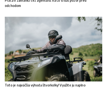
Práca v zahraničí cez agentúru: na čo si dať pozor pred
odchodom
Toto je najväčšia výhoda štvorkolky! Využite ju naplno