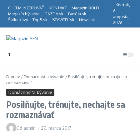
Preskočiť na obsah
štvrtok,
CHCEM INZEROVAŤ
KONTAKT
Magazín BOLD
6
Magazín bývanie
GAZDA.sk
Família.sk
augusta,
Šálka kávy
Top5.sk
STAVITEĽ.sk
News.sk
2026
1
Domov
/
Domácnosť a bývanie
/
Posilňujte, trénujte, nechajte sa
rozmaznávať
Domácnosť a bývanie
Posilňujte, trénujte, nechajte sa
rozmaznávať
Od
admin
27. marca 2017