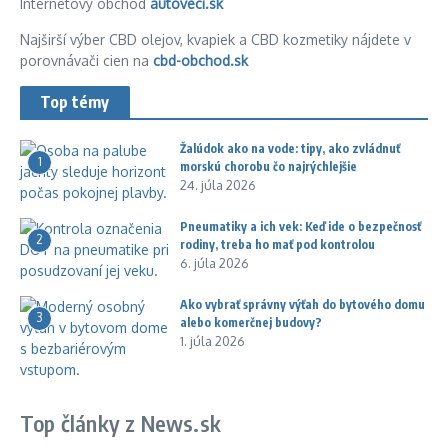
Internetový obchod
autoveci.sk
Najširší výber CBD olejov, kvapiek a CBD kozmetiky nájdete v
porovnávači cien na
cbd-obchod.sk
Top témy
Žalúdok ako na vode: tipy, ako zvládnuť
1
morskú chorobu čo najrýchlejšie
24. júla 2026
Pneumatiky a ich vek: Keď ide o bezpečnosť
2
rodiny, treba ho mať pod kontrolou
6. júla 2026
Ako vybrať správny výťah do bytového domu
3
alebo komerčnej budovy?
1. júla 2026
Top články z News.sk