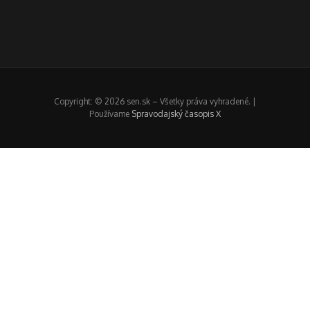
Copyright: © 2026 sen.sk – Všetky práva vyhradené. |
Používame
Spravodajský časopis X