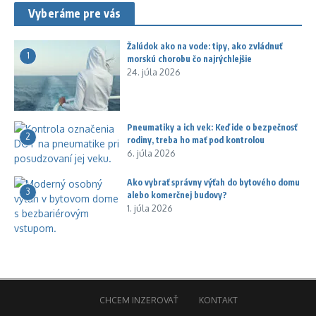
Vyberáme pre vás
Žalúdok ako na vode: tipy, ako zvládnuť
1
morskú chorobu čo najrýchlejšie
24. júla 2026
Pneumatiky a ich vek: Keď ide o bezpečnosť
2
rodiny, treba ho mať pod kontrolou
6. júla 2026
Ako vybrať správny výťah do bytového domu
3
alebo komerčnej budovy?
1. júla 2026
CHCEM INZEROVAŤ
KONTAKT