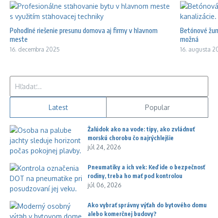
Pohodlné riešenie presunu domova aj firmy v hlavnom
Betónové žump
meste
možná
16. decembra 2025
16. augusta 2
Hľadať:
Latest
Popular
Žalúdok ako na vode: tipy, ako zvládnuť
morskú chorobu čo najrýchlejšie
júl 24, 2026
Pneumatiky a ich vek: Keď ide o bezpečnosť
rodiny, treba ho mať pod kontrolou
júl 06, 2026
Ako vybrať správny výťah do bytového domu
alebo komerčnej budovy?