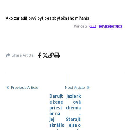
Ako zariadiť prvý byt bez zbytočného míňania
Share Article
Previous Article
Next Article
Darujt
Jazierk
e žene
ová
priest
chémia
or na
.
jej
Starajt
skrášľo
e sa o