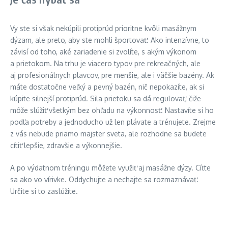
Vy ste si však nekúpili protiprúd prioritne kvôli masážnym
dýzam, ale preto, aby ste mohli športovať. Ako intenzívne, to
závisí od toho, aké zariadenie si zvolíte, s akým výkonom
a prietokom. Na trhu je viacero typov pre rekreačných, ale
aj profesionálnych plavcov, pre menšie, ale i väčšie bazény. Ak
máte dostatočne veľký a pevný bazén, nič nepokazíte, ak si
kúpite silnejší protiprúd. Sila prietoku sa dá regulovať, čiže
môže slúžiť všetkým bez ohľadu na výkonnosť. Nastavíte si ho
podľa potreby a jednoducho už len plávate a trénujete. Zrejme
z vás nebude priamo majster sveta, ale rozhodne sa budete
cítiť lepšie, zdravšie a výkonnejšie.
A po výdatnom tréningu môžete využiť aj masážne dýzy. Cíťte
sa ako vo vírivke. Oddychujte a nechajte sa rozmaznávať.
Určite si to zaslúžite.