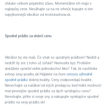
získate celkom prijateľnú zľavu. Momentálne ich majú v
najlepšej cene. Neváhajte sa na ne vrhnúť, kupujte si ten
najvýkonnejší vibrátor od erotickashow.sk.
Spodné prádlo za dobrú cenu
Vibrátor by ste mali. Čo však so spodným prádlom? Nedrží a
nedrží! Vy ste z toho už zúfalé? Nemusíte byť. Problém
dokážete vyriešiť veľmi jednoducho! Ako? Tak, že navštívite
eshop sexy-pradlo.sk! Nájdete na ňom
cenovo výhodné
spodné prádlo
dobrej kvality. Ceny zodpovedajú kvalite.
Nenechajte sa nalákať od iných predajcov, keď máte možnosť
mať pevnejšie spodné prádlo za dych vyrážajúcu cenu?
Nesnívajte, plňte si svoje sny a nakupujte vynikajúce spodné
prádlo na sexy-pradlo.sk!