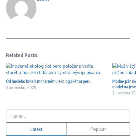
Related Posts
Od husieho brka k modernému ekologickému peru
Módne pánske 
model na jese 
2. novembra 2025
21. októbra 2
Hľadať:
Latest
Popular