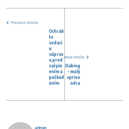
Previous Article
Ochráň
te
sedaci
u
súprav
Next Article
u pred
zašpin
Dabing
ením a
– malý
poškod
spriev
ením
odca
admin