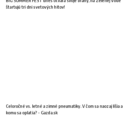
BIG SUMMER FEST dnes otvára svoje brány, na Zelenej Vode
štartujú tri dni svetových hitov!
Celoročné vs. letné a zimné pneumatiky. V čom sa naozaj líšia a
komu sa oplatia? - Gazda.sk