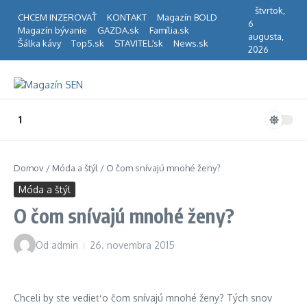
Preskočiť na obsah
štvrtok,
CHCEM INZEROVAŤ
KONTAKT
Magazín BOLD
6
Magazín bývanie
GAZDA.sk
Família.sk
augusta,
Šálka kávy
Top5.sk
STAVITEĽ.sk
News.sk
2026
1
Domov
/
Móda a štýl
/
O čom snívajú mnohé ženy?
Móda a štýl
O čom snívajú mnohé ženy?
Od
admin
26. novembra 2015
Chceli by ste vedieť o čom snívajú mnohé ženy? Tých snov