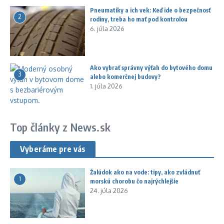
Pneumatiky a ich vek: Keď ide o bezpečnosť
2
rodiny, treba ho mať pod kontrolou
6. júla 2026
Ako vybrať správny výťah do bytového domu
3
alebo komerčnej budovy?
1. júla 2026
Top články z News.sk
Vyberáme pre vás
Žalúdok ako na vode: tipy, ako zvládnuť
1
morskú chorobu čo najrýchlejšie
24. júla 2026