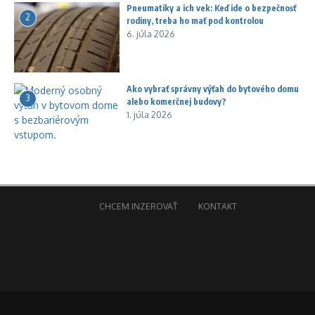
Pneumatiky a ich vek: Keď ide o bezpečnosť
2
rodiny, treba ho mať pod kontrolou
6. júla 2026
Ako vybrať správny výťah do bytového domu
3
alebo komerčnej budovy?
1. júla 2026
CHCEM INZEROVAŤ
KONTAKT