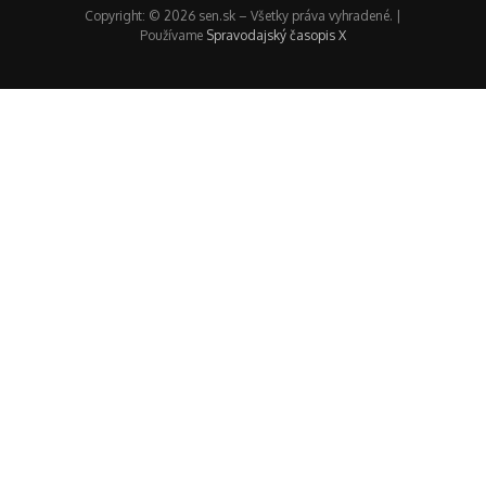
Copyright: © 2026 sen.sk – Všetky práva vyhradené. |
Používame
Spravodajský časopis X