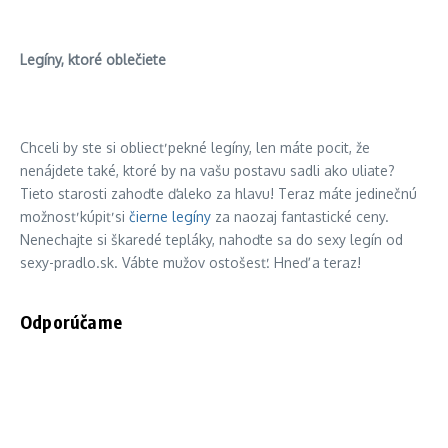
Legíny, ktoré oblečiete
Chceli by ste si obliecť pekné legíny, len máte pocit, že
nenájdete také, ktoré by na vašu postavu sadli ako uliate?
Tieto starosti zahoďte ďaleko za hlavu! Teraz máte jedinečnú
možnosť kúpiť si
čierne legíny
za naozaj fantastické ceny.
Nenechajte si škaredé tepláky, nahoďte sa do sexy legín od
sexy-pradlo.sk. Vábte mužov ostošesť. Hneď a teraz!
Odporúčame