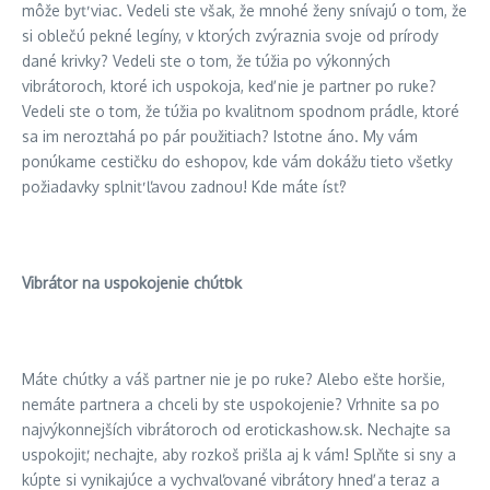
môže byť viac. Vedeli ste však, že mnohé ženy snívajú o tom, že
si oblečú pekné legíny, v ktorých zvýraznia svoje od prírody
dané krivky? Vedeli ste o tom, že túžia po výkonných
vibrátoroch, ktoré ich uspokoja, keď nie je partner po ruke?
Vedeli ste o tom, že túžia po kvalitnom spodnom prádle, ktoré
sa im nerozťahá po pár použitiach? Istotne áno. My vám
ponúkame cestičku do eshopov, kde vám dokážu tieto všetky
požiadavky splniť ľavou zadnou! Kde máte ísť?
Vibrátor na uspokojenie chúťok
Máte chúťky a váš partner nie je po ruke? Alebo ešte horšie,
nemáte partnera a chceli by ste uspokojenie? Vrhnite sa po
najvýkonnejších vibrátoroch od erotickashow.sk. Nechajte sa
uspokojiť, nechajte, aby rozkoš prišla aj k vám! Splňte si sny a
kúpte si vynikajúce a vychvaľované vibrátory hneď a teraz a