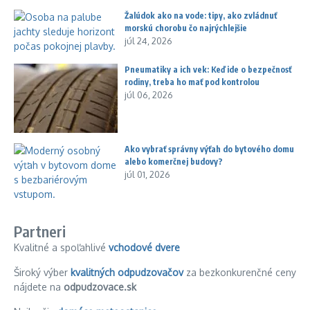
Žalúdok ako na vode: tipy, ako zvládnuť
morskú chorobu čo najrýchlejšie
júl 24, 2026
Pneumatiky a ich vek: Keď ide o bezpečnosť
rodiny, treba ho mať pod kontrolou
júl 06, 2026
Ako vybrať správny výťah do bytového domu
alebo komerčnej budovy?
júl 01, 2026
Partneri
Kvalitné a spoľahlivé
vchodové dvere
Široký výber
kvalitných odpudzovačov
za bezkonkurenčné ceny
nájdete na
odpudzovace.sk