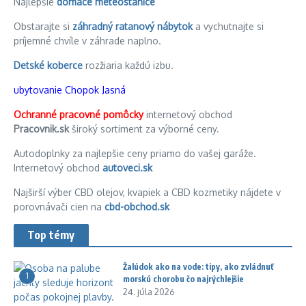
Najlepšie
domáce meteostanice
Obstarajte si
záhradný ratanový nábytok
a vychutnajte si
príjemné chvíle v záhrade naplno.
Detské koberce
rozžiaria každú izbu.
ubytovanie Chopok Jasná
Ochranné pracovné pomôcky
internetový obchod
Pracovnik.sk
široký sortiment za výborné ceny.
Autodoplnky za najlepšie ceny priamo do vašej garáže.
Internetový obchod
autoveci.sk
Najširší výber CBD olejov, kvapiek a CBD kozmetiky nájdete v
porovnávači cien na
cbd-obchod.sk
Top témy
Žalúdok ako na vode: tipy, ako zvládnuť
1
morskú chorobu čo najrýchlejšie
24. júla 2026