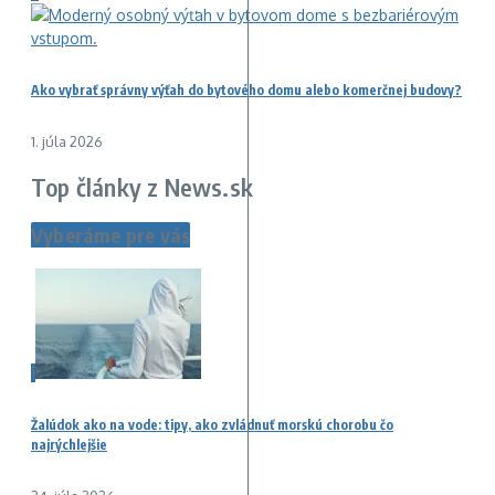
Ako vybrať správny výťah do bytového domu alebo komerčnej budovy?
1. júla 2026
Top články z News.sk
Vyberáme pre vás
1
Žalúdok ako na vode: tipy, ako zvládnuť morskú chorobu čo
najrýchlejšie