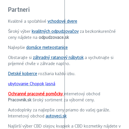
Partneri
Kvalitné a spoľahlivé
vchodové dvere
Široký výber
kvalitných odpudzovačov
za bezkonkurenčné
ceny nájdete na
odpudzovace.sk
Najlepšie
domáce meteostanice
Obstarajte si
záhradný ratanový nábytok
a vychutnajte si
príjemné chvíle v záhrade naplno.
Detské koberce
rozžiaria každú izbu.
ubytovanie Chopok Jasná
Ochranné pracovné pomôcky
internetový obchod
Pracovnik.sk
široký sortiment za výborné ceny.
Autodoplnky za najlepšie ceny priamo do vašej garáže.
Internetový obchod
autoveci.sk
Najširší výber CBD olejov, kvapiek a CBD kozmetiky nájdete v