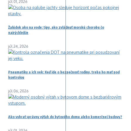
júl 01, 2026
Žalúdok ako na vode: tipy, ako zvládnuť morskú chorobu čo
najrýchlejšie
júl 24, 2026
Pneumatiky a ich vek: Keď ide o bezpečnosť rodiny, treba ho mať pod
kontrolou
júl 06, 2026
Ako vybrať správny výťah do bytového domu alebo komerčnej budovy?
júl 01, 2026