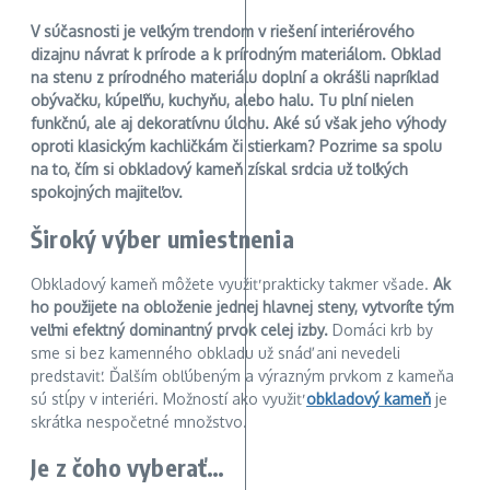
V súčasnosti je veľkým trendom v riešení interiérového
dizajnu návrat k prírode a k prírodným materiálom. Obklad
na stenu z prírodného materiálu doplní a okrášli napríklad
obývačku, kúpeľňu, kuchyňu, alebo halu. Tu plní nielen
funkčnú, ale aj dekoratívnu úlohu. Aké sú však jeho výhody
oproti klasickým kachličkám či stierkam? Pozrime sa spolu
na to, čím si obkladový kameň získal srdcia už toľkých
spokojných majiteľov.
Široký výber umiestnenia
Obkladový kameň môžete využiť prakticky takmer všade.
Ak
ho použijete na obloženie jednej hlavnej steny, vytvoríte tým
veľmi efektný dominantný prvok celej izby.
Domáci krb by
sme si bez kamenného obkladu už snáď ani nevedeli
predstaviť. Ďalším obľúbeným a výrazným prvkom z kameňa
sú stĺpy v interiéri. Možností ako využiť
obkladový kameň
je
skrátka nespočetné množstvo.
Je z čoho vyberať…