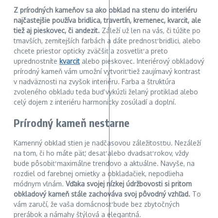
Z prírodných kameňov sa ako obklad na stenu do interiéru
najčastejšie používa bridlica, travertín, kremenec, kvarcit, ale
tiež aj pieskovec, či andezit.
Záleží už len na vás, či túžite po
tmavších, zemitejších farbách a dáte prednosť bridlici, alebo
chcete priestor opticky zväčšiť a zosvetliť a preto
uprednostníte
kvarcit
alebo pieskovec. Interiérový obkladový
prírodný kameň vám umožní vytvoriť tiež zaujímavý kontrast
v nadväznosti na zvyšok interiéru. Farba a štruktúra
zvoleného obkladu teda buď vykúzli želaný protiklad alebo
celý dojem z interiéru harmonicky zosúladí a doplní.
Prírodný kameň nestarne
Kamenný obklad stien je nadčasovou záležitosťou. Nezáleží
na tom, či ho máte päť, desať alebo dvadsať rokov, vždy
bude pôsobiť maximálne trendovo a aktuálne. Navyše, na
rozdiel od farebnej omietky a obkladačiek, nepodlieha
módnym vlnám.
Vďaka svojej nízkej údržbovosti si pritom
obkladový kameň stále zachováva svoj pôvodný vzhľad.
To
vám zaručí, že vaša domácnosť bude bez zbytočných
prerábok a námahy štýlová a elegantná.