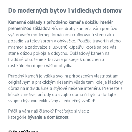
Do moderných bytov i vidieckych domov
Kamenné obklady z prírodného kameňa dokážu interiér
premeniť od základov.
Rôzne druhy kameňa vám pomôžu
vyčarovať v modernej domácnosti rafinovanú stenu ako
pozadie za televízorom v obývačke. Použite travertín alebo
mramor a zadovážte si luxusnú kúpeľňu, ktorá sa pre vás
stane oázou pokoja a oddychu. Obkladový kameň na
tradičné obloženie krbu zase prispeje k umocneniu
rustikálneho dojmu vášho obydlia.
Prírodný kameň je vďaka svojim prirodzeným vlastnostiam
originálnym a praktickým riešením všade tam, kde je kladený
dôraz na individuálne a štýlové riešenie interiéru. Preneste si
kúsok z neživej prírody do svojho domu či bytu a dodajte
svojmu bývaniu exkluzívny a jedinečný vzhľad!
Páčil a vám náš článok? Prečítajte si viac z
kategórie
bývanie a domácnosť
.