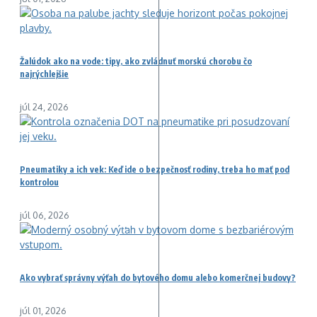
Žalúdok ako na vode: tipy, ako zvládnuť morskú chorobu čo
najrýchlejšie
júl 24, 2026
Pneumatiky a ich vek: Keď ide o bezpečnosť rodiny, treba ho mať pod
kontrolou
júl 06, 2026
Ako vybrať správny výťah do bytového domu alebo komerčnej budovy?
júl 01, 2026