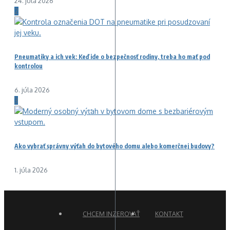
24. júla 2026
2
Pneumatiky a ich vek: Keď ide o bezpečnosť rodiny, treba ho mať pod
kontrolou
6. júla 2026
3
Ako vybrať správny výťah do bytového domu alebo komerčnej budovy?
1. júla 2026
CHCEM INZEROVAŤ
KONTAKT