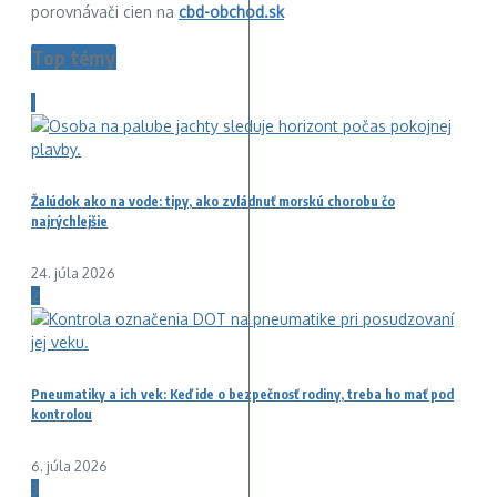
porovnávači cien na
cbd-obchod.sk
Top témy
1
Žalúdok ako na vode: tipy, ako zvládnuť morskú chorobu čo
najrýchlejšie
24. júla 2026
2
Pneumatiky a ich vek: Keď ide o bezpečnosť rodiny, treba ho mať pod
kontrolou
6. júla 2026
3