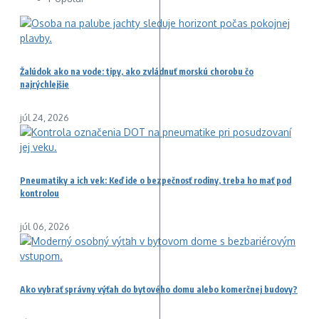
Žalúdok ako na vode: tipy, ako zvládnuť morskú chorobu čo
najrýchlejšie
júl 24, 2026
Pneumatiky a ich vek: Keď ide o bezpečnosť rodiny, treba ho mať pod
kontrolou
júl 06, 2026
Ako vybrať správny výťah do bytového domu alebo komerčnej budovy?