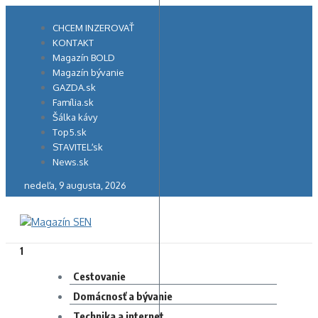
Preskočiť
na
CHCEM INZEROVAŤ
obsah
KONTAKT
Magazín BOLD
Magazín bývanie
GAZDA.sk
Família.sk
Šálka kávy
Top5.sk
STAVITEĽ.sk
News.sk
nedeľa, 9 augusta, 2026
1
Cestovanie
Domácnosť a bývanie
Technika a internet