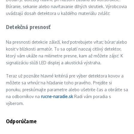
Búranie, sekanie alebo navŕtavanie dlhých skrutiek. Výrobcovia
uvádzajú dosah detektora u každého materiálu zvlášť.
Detekčná presnosť
Na presnosti detekcie záleží, keď potrebujete vŕtať, búrať alebo
kosiť v blízkosti armatúr. Tu sa oplatí naozaj citlivý detektor,
ktorý vám ukáže na milimetre presne, kam až môžete zájsť. K
signalizáciu slúži LED displej a akustická výstraha.
Teraz už poznáte hlavné kritériá pre výber detektora kovov a
môžete sa vrhnúť na hľadanie toho pravého. Prejdite si
ponuku, preskúmajte parametre alebo ušetrite čas a obráťte sa
na odborníkov na
rucne-naradie.sk
Radi vám poradia s
výberom.
Odporúčame