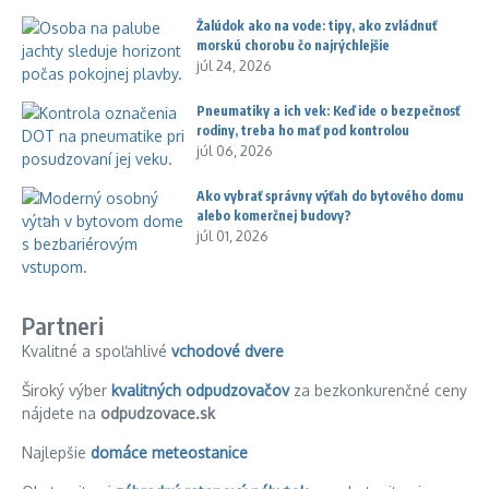
Žalúdok ako na vode: tipy, ako zvládnuť
morskú chorobu čo najrýchlejšie
júl 24, 2026
Pneumatiky a ich vek: Keď ide o bezpečnosť
rodiny, treba ho mať pod kontrolou
júl 06, 2026
Ako vybrať správny výťah do bytového domu
alebo komerčnej budovy?
júl 01, 2026
Partneri
Kvalitné a spoľahlivé
vchodové dvere
Široký výber
kvalitných odpudzovačov
za bezkonkurenčné ceny
nájdete na
odpudzovace.sk
Najlepšie
domáce meteostanice