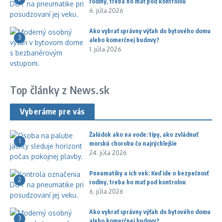
rodiny, treba ho mať pod kontrolou
6. júla 2026
Ako vybrať správny výťah do bytového domu
3
alebo komerčnej budovy?
1. júla 2026
Top články z News.sk
Vyberáme pre vás
Žalúdok ako na vode: tipy, ako zvládnuť
1
morskú chorobu čo najrýchlejšie
24. júla 2026
Pneumatiky a ich vek: Keď ide o bezpečnosť
2
rodiny, treba ho mať pod kontrolou
6. júla 2026
Ako vybrať správny výťah do bytového domu
3
alebo komerčnej budovy?