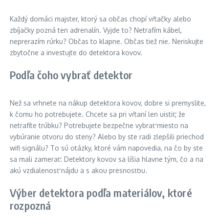
Každý domáci majster, ktorý sa občas chopí vŕtačky alebo
zbíjačky pozná ten adrenalín. Vyjde to? Netrafím kábel,
neprerazím rúrku? Občas to klapne. Občas tiež nie. Neriskujte
zbytočne a investujte do detektora kovov.
Podľa čoho vybrať detektor
Než sa vrhnete na nákup detektora kovov, dobre si premyslite,
k čomu ho potrebujete. Chcete sa pri vŕtaní len uistiť, že
netrafíte trúbku? Potrebujete bezpečne vybrať miesto na
vybúranie otvoru do steny? Alebo by ste radi zlepšili priechod
wifi signálu? To sú otázky, ktoré vám napovedia, na čo by ste
sa mali zamerať. Detektory kovov sa líšia hlavne tým, čo a na
akú vzdialenosť nájdu a s akou presnosťou.
Výber detektora podľa materiálov, ktoré
rozpozná