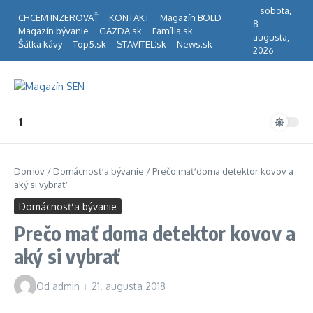
Preskočiť na obsah
sobota,
CHCEM INZEROVAŤ
KONTAKT
Magazín BOLD
8
Magazín bývanie
GAZDA.sk
Família.sk
augusta,
Šálka kávy
Top5.sk
STAVITEĽ.sk
News.sk
2026
1
Domov
/
Domácnosť a bývanie
/
Prečo mať doma detektor kovov a
aký si vybrať
Domácnosť a bývanie
Prečo mať doma detektor kovov a
aký si vybrať
Od
admin
21. augusta 2018