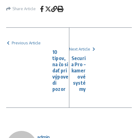
Share Article
Previous Article
Next Article
10
tipov,
Securi
na čo si
a Pro –
dať pri
kamer
výpove
ové
di
systé
pozor
my
admin