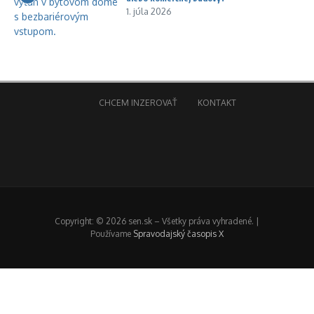
1. júla 2026
CHCEM INZEROVAŤ
KONTAKT
Copyright: © 2026 sen.sk – Všetky práva vyhradené. |
Používame
Spravodajský časopis X