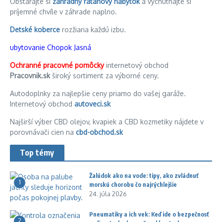
Obstarajte si
záhradný ratanový nábytok
a vychutnajte si
príjemné chvíle v záhrade naplno.
Detské koberce
rozžiaria každú izbu.
ubytovanie Chopok Jasná
Ochranné pracovné pomôcky
internetový obchod
Pracovnik.sk
široký sortiment za výborné ceny.
Autodoplnky za najlepšie ceny priamo do vašej garáže.
Internetový obchod
autoveci.sk
Najširší výber CBD olejov, kvapiek a CBD kozmetiky nájdete v
porovnávači cien na
cbd-obchod.sk
Top témy
Žalúdok ako na vode: tipy, ako zvládnuť
1
morskú chorobu čo najrýchlejšie
24. júla 2026
Pneumatiky a ich vek: Keď ide o bezpečnosť
2