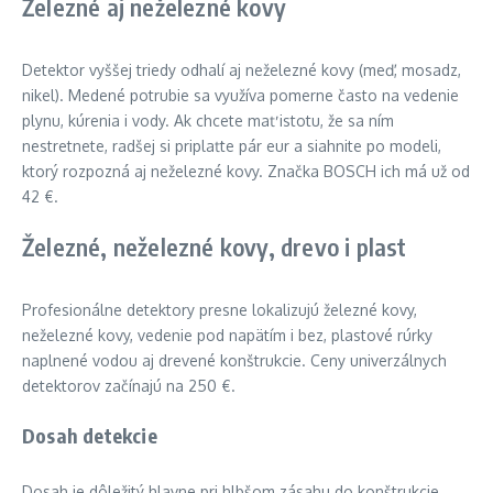
Železné aj neželezné kovy
Detektor vyššej triedy odhalí aj neželezné kovy (meď, mosadz,
nikel). Medené potrubie sa využíva pomerne často na vedenie
plynu, kúrenia i vody. Ak chcete mať istotu, že sa ním
nestretnete, radšej si priplaťte pár eur a siahnite po modeli,
ktorý rozpozná aj neželezné kovy. Značka BOSCH ich má už od
42 €.
Železné, neželezné kovy, drevo i plast
Profesionálne detektory presne lokalizujú železné kovy,
neželezné kovy, vedenie pod napätím i bez, plastové rúrky
naplnené vodou aj drevené konštrukcie. Ceny univerzálnych
detektorov začínajú na 250 €.
Dosah detekcie
Dosah je dôležitý hlavne pri hlbšom zásahu do konštrukcie.