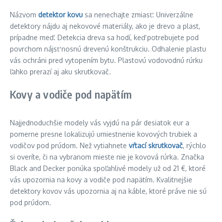
Názvom
detektor kovu
sa nenechajte zmiasť. Univerzálne
detektory nájdu aj nekovové materiály, ako je drevo a plast,
prípadne meď. Detekcia dreva sa hodí, keď potrebujete pod
povrchom nájsť nosnú drevenú konštrukciu. Odhalenie plastu
vás ochráni pred vytopením bytu. Plastovú vodovodnú rúrku
ľahko prerazí aj aku skrutkovač.
Kovy a vodiče pod napätím
Najjednoduchšie modely vás vyjdú na pár desiatok eur a
pomerne presne lokalizujú umiestnenie kovových trubiek a
vodičov pod prúdom. Než vytiahnete
vŕtací skrutkovač
, rýchlo
si overíte, či na vybranom mieste nie je kovová rúrka. Značka
Black and Decker ponúka spoľahlivé modely už od 21 €, ktoré
vás upozornia na kovy a vodiče pod napätím. Kvalitnejšie
detektory kovov vás upozornia aj na káble, ktoré práve nie sú
pod prúdom.