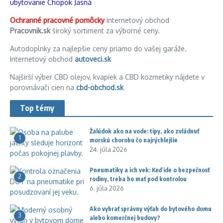
ubytovanie Chopok Jasná
Ochranné pracovné pomôcky
internetový obchod
Pracovnik.sk
široký sortiment za výborné ceny.
Autodoplnky za najlepšie ceny priamo do vašej garáže.
Internetový obchod
autoveci.sk
Najširší výber CBD olejov, kvapiek a CBD kozmetiky nájdete v
porovnávači cien na
cbd-obchod.sk
Top témy
Žalúdok ako na vode: tipy, ako zvládnuť
1
morskú chorobu čo najrýchlejšie
24. júla 2026
Pneumatiky a ich vek: Keď ide o bezpečnosť
2
rodiny, treba ho mať pod kontrolou
6. júla 2026
Ako vybrať správny výťah do bytového domu
3
alebo komerčnej budovy?