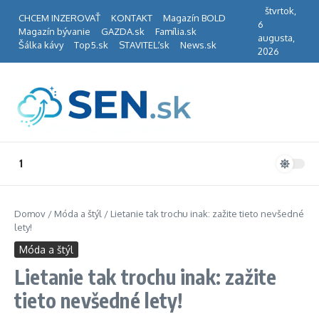
Preskočiť na obsah
štvrtok,
CHCEM INZEROVAŤ
KONTAKT
Magazín BOLD
6
Magazín bývanie
GAZDA.sk
Família.sk
augusta,
Šálka kávy
Top5.sk
STAVITEĽ.sk
News.sk
2026
1
Domov
/
Móda a štýl
/
Lietanie tak trochu inak: zažite tieto nevšedné
lety!
Móda a štýl
Lietanie tak trochu inak: zažite
tieto nevšedné lety!