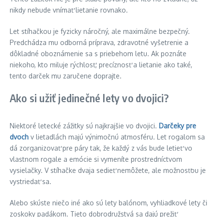
nikdy nebude vnímať lietanie rovnako.
Let stíhačkou je fyzicky náročný, ale maximálne bezpečný.
Predchádza mu odborná príprava, zdravotné vyšetrenie a
dôkladné oboznámenie sa s priebehom letu. Ak poznáte
niekoho, kto miluje rýchlosť, precíznosť a lietanie ako také,
tento darček mu zaručene doprajte.
Ako si užiť jedinečné lety vo dvojici?
Niektoré letecké zážitky sú najkrajšie vo dvojici.
Darčeky pre
dvoch
v lietadlách majú výnimočnú atmosféru. Let rogalom sa
dá zorganizovať pre páry tak, že každý z vás bude letieť vo
vlastnom rogale a emócie si vymeníte prostredníctvom
vysielačky. V stíhačke dvaja sedieť nemôžete, ale možnosťou je
vystriedať sa.
Alebo skúste niečo iné ako sú lety balónom, vyhliadkové lety či
zoskoky padákom. Tieto dobrodružstvá sa dajú prežiť