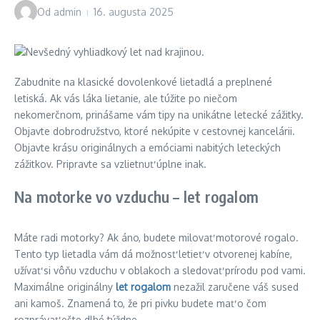
Od
admin
16. augusta 2025
Zabudnite na klasické dovolenkové lietadlá a preplnené
letiská. Ak vás láka lietanie, ale túžite po niečom
nekomerčnom, prinášame vám tipy na unikátne letecké zážitky.
Objavte dobrodružstvo, ktoré nekúpite v cestovnej kancelárii.
Objavte krásu originálnych a emóciami nabitých leteckých
zážitkov. Pripravte sa vzlietnuť úplne inak.
Na motorke vo vzduchu – let rogalom
Máte radi motorky? Ak áno, budete milovať motorové rogalo.
Tento typ lietadla vám dá možnosť letieť v otvorenej kabíne,
užívať si vôňu vzduchu v oblakoch a sledovať prírodu pod vami.
Maximálne originálny
let rogalom
nezažil zaručene váš sused
ani kamoš. Znamená to, že pri pivku budete mať o čom
rozprávať ešte dlhé týždne.