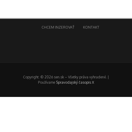
CHCEM INZEROVAŤ
KONTAKT
Copyright: © 2026 sen.sk – Všetky práva vyhradené. |
Používame
Spravodajský časopis X