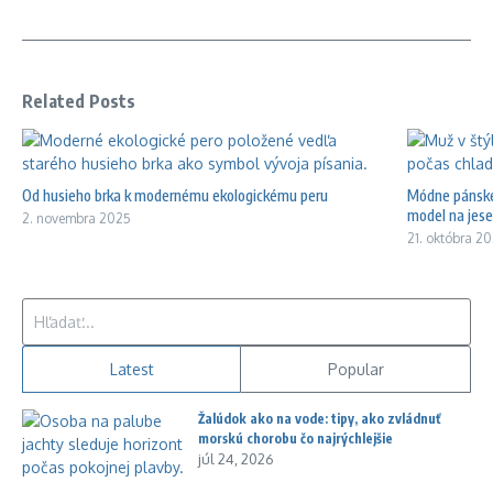
Related Posts
Od husieho brka k modernému ekologickému peru
Módne pánske 
model na jese 
2. novembra 2025
21. októbra 2
Hľadať:
Latest
Popular
Žalúdok ako na vode: tipy, ako zvládnuť
morskú chorobu čo najrýchlejšie
júl 24, 2026