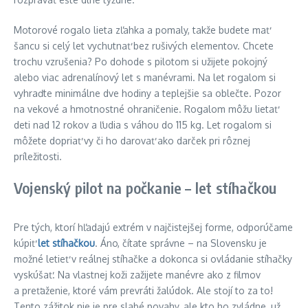
Motorové rogalo lieta zľahka a pomaly, takže budete mať
šancu si celý let vychutnať bez rušivých elementov. Chcete
trochu vzrušenia? Po dohode s pilotom si užijete pokojný
alebo viac adrenalínový let s manévrami. Na let rogalom si
vyhraďte minimálne dve hodiny a teplejšie sa oblečte. Pozor
na vekové a hmotnostné ohraničenie. Rogalom môžu lietať
deti nad 12 rokov a ľudia s váhou do 115 kg. Let rogalom si
môžete dopriať vy či ho darovať ako darček pri rôznej
príležitosti.
Vojenský pilot na počkanie – let stíhačkou
Pre tých, ktorí hľadajú extrém v najčistejšej forme, odporúčame
kúpiť
let stíhačkou
. Áno, čítate správne – na Slovensku je
možné letieť v reálnej stíhačke a dokonca si ovládanie stíhačky
vyskúšať. Na vlastnej koži zažijete manévre ako z filmov
a preťaženie, ktoré vám prevráti žalúdok. Ale stojí to za to!
Tento zážitok nie je pre slabé povahy, ale kto ho zvládne, už