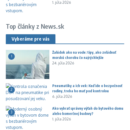
1. júla 2026
Top články z News.sk
Vyberáme pre vás
Žalúdok ako na vode: tipy, ako zvládnuť
1
morskú chorobu čo najrýchlejšie
24. júla 2026
Pneumatiky a ich vek: Keď ide o bezpečnosť
2
rodiny, treba ho mať pod kontrolou
6. júla 2026
Ako vybrať správny výťah do bytového domu
3
alebo komerčnej budovy?
1. júla 2026