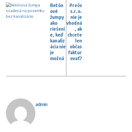
Betón
Prečo
ové
s.r.o.
žumpy
nie je
ako
vhodná
riešeni
, ak
e, keď
chcete
kanaliz
len
ácia nie
občas
je
faktur
možná
ovať?
admin