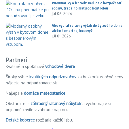
Pneumatiky a ich vek: Keď ide o bezpečnosť
rodiny, treba ho mať pod kontrolou
júl 06, 2026
Ako vybrať správny výťah do bytového domu
alebo komerčnej budovy?
júl 01, 2026
Partneri
Kvalitné a spoľahlivé
vchodové dvere
Široký výber
kvalitných odpudzovačov
za bezkonkurenčné ceny
nájdete na
odpudzovace.sk
Najlepšie
domáce meteostanice
Obstarajte si
záhradný ratanový nábytok
a vychutnajte si
príjemné chvíle v záhrade naplno.
Detské koberce
rozžiaria každú izbu.