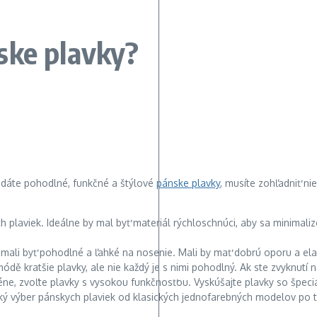
ske plavky?
adáte pohodlné, funkčné a štýlové
pánske plavky
, musíte zohľadniť ni
h plaviek. Ideálne by mal byť materiál rýchloschnúci, aby sa minimaliz
y mali byť pohodlné a ľahké na nosenie. Mali by mať dobrú oporu a elas
ódě kratšie plavky, ale nie každý je s nimi pohodlný. Ak ste zvyknutí n
éne, zvoľte plavky s vysokou funkčnosťou. Vyskúšajte plavky so špeciá
eľký výber pánskych plaviek od klasických jednofarebných modelov po t