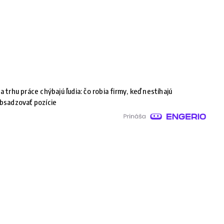
a trhu práce chýbajú ľudia: čo robia firmy, keď nestíhajú
bsadzovať pozície