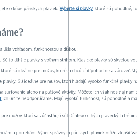
dujete o kúpe pánskych plaviek.
Vyberte si plavky
, ktoré sú pohodlné, f
známe?
sa líšia vzhľadom, funkčnosťou a dĺžkou.
ší. Sú to dlhšie plavky s voľným strihom. Klasické plavky sú skvelou vo
ktoré sú ideálne pre mužov, ktorí sa chcú cítiť pohodlne a zároveň štý
ie plavky. Sú ideálne pre mužov, ktorí hľadajú vysoko funkčné plavky 
 surfovanie alebo na plážové aktivity. Môžete ich však nosiť aj namies
t
ich určite neodporúčame. Majú vysokú funkčnosť, sú pohodlné a maj
re mužov, ktorí sa zúčastňujú súťaží alebo dlhých plaveckých tréning
erenciám a potrebám. Výber správnych pánskych plaviek môže zlepšiť v