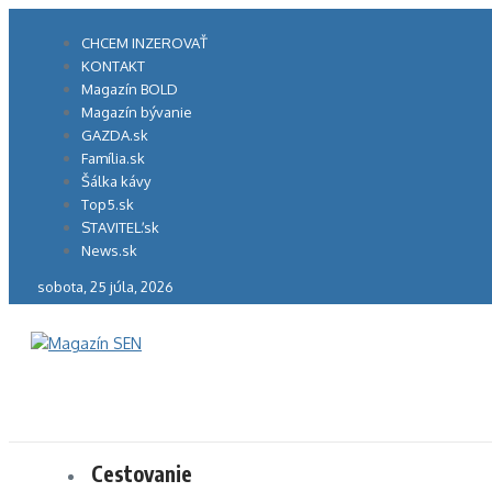
Preskočiť
na
CHCEM INZEROVAŤ
obsah
KONTAKT
Magazín BOLD
Magazín bývanie
GAZDA.sk
Família.sk
Šálka kávy
Top5.sk
STAVITEĽ.sk
News.sk
sobota, 25 júla, 2026
Cestovanie