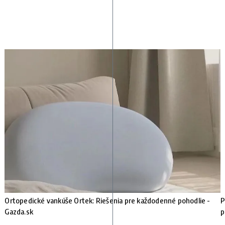
e
Ortopedické vankúše Ortek: Riešenia pre každodenné pohodlie -
P
Gazda.sk
p