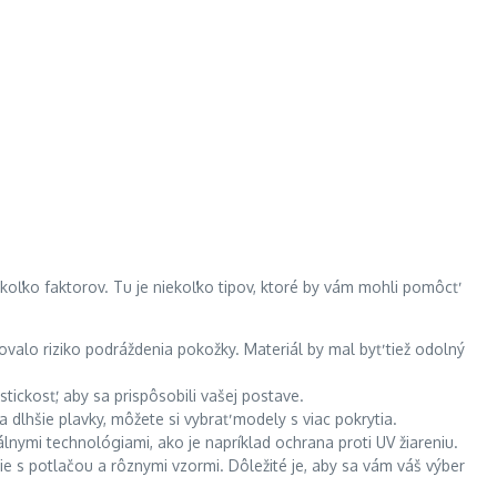
ekoľko faktorov. Tu je niekoľko tipov, ktoré by vám mohli pomôcť
ovalo riziko podráždenia pokožky. Materiál by mal byť tiež odolný
tickosť, aby sa prispôsobili vašej postave.
a dlhšie plavky, môžete si vybrať modely s viac pokrytia.
lnymi technológiami, ako je napríklad ochrana proti UV žiareniu.
ie s potlačou a rôznymi vzormi. Dôležité je, aby sa vám váš výber