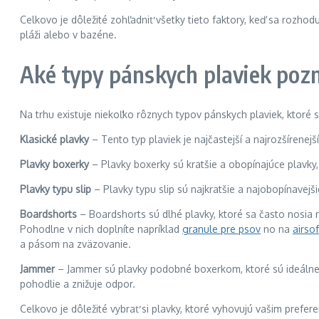
Celkovo je dôležité zohľadniť všetky tieto faktory, keď sa rozho
pláži alebo v bazéne.
Aké typy pánskych plaviek po
Na trhu existuje niekoľko rôznych typov pánskych plaviek, ktoré 
Klasické plavky
– Tento typ plaviek je najčastejší a najrozšírenej
Plavky boxerky
– Plavky boxerky sú kratšie a obopínajúce plavky, 
Plavky typu slip
– Plavky typu slip sú najkratšie a najobopínavejš
Boardshorts
– Boardshorts sú dlhé plavky, ktoré sa často nosia na
Pohodlne v nich doplníte napríklad
granule pre psov
no na
airsof
a pásom na zväzovanie.
Jammer
– Jammer sú plavky podobné boxerkom, ktoré sú ideálne p
pohodlie a znižuje odpor.
Celkovo je dôležité vybrať si plavky, ktoré vyhovujú vašim pref