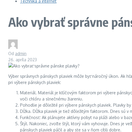
Technika a internet
Ako vybrať správne pán
Od
admin
26. apríla 2023
Výber správnych pánskych plaviek môže byť náročný úkon. Ak hľ
pri výbere pánskych plaviek:
Materiál. Materiál je kľúčovým faktorom pri výbere pánskyc
voči chlóru a slnečnému žiareniu.
Pohodlie je dôležité pri výbere pánskych plaviek. Plavky b
Dĺžka. Dĺžka plaviek je tiež dôležitým faktorom. Dnes sú v m
Funkčnosť. Ak plánujete aktívny pobyt na pláži alebo v baz
Štýl. Nakoniec, zvoľte štýl, ktorý vám vyhovuje. Dnes je v
pánskych plaviek páčil a aby ste sa v ňom cítili dobre.