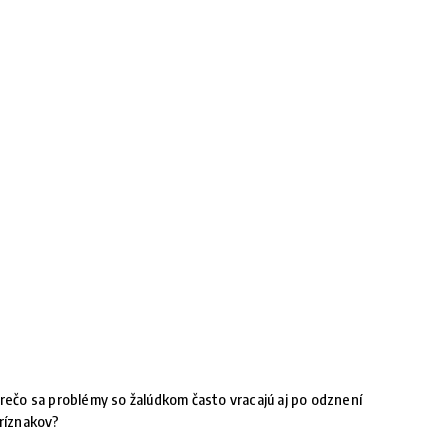
rečo sa problémy so žalúdkom často vracajú aj po odznení
ríznakov?