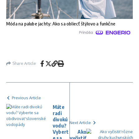
Móda na palube jachty: Ako sa obliecť štýlovo a funkčne
Share Article
Previous Article
Máte
radi
divokú
Next Article
vodu?
Vybert
Ako
e sa
vyčistiť