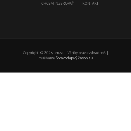
CHCEM INZEROVAŤ
KONTAKT
Copyright: © 2026 sen.sk – Všetky práva vyhradené. |
Používame
Spravodajský časopis X