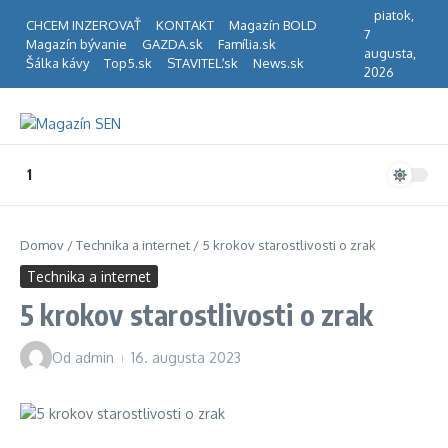
Preskočiť na obsah
piatok,
CHCEM INZEROVAŤ
KONTAKT
Magazín BOLD
7
Magazín bývanie
GAZDA.sk
Família.sk
augusta,
Šálka kávy
Top5.sk
STAVITEĽ.sk
News.sk
2026
1
Domov
/
Technika a internet
/
5 krokov starostlivosti o zrak
Technika a internet
5 krokov starostlivosti o zrak
Od
admin
16. augusta 2023