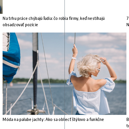
Na trhu práce chýbajú ľudia: čo robia firmy, keď nestíhajú
7
obsadzovať pozície
N
Móda na palube jachty: Ako sa obliecť štýlovo a funkčne
B
t