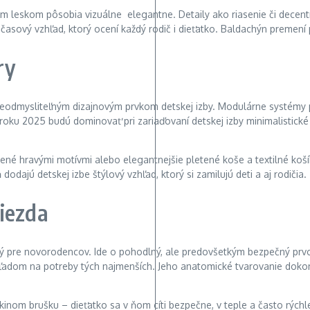
m leskom pôsobia vizuálne elegantne. Detaily ako riasenie či decentn
dčasový vzhľad, ktorý ocení každý rodič i dieťatko. Baldachýn premení
ry
neodmysliteľným dizajnovým prvkom detskej izby. Modulárne systémy p
roku 2025 budú dominovať pri zariaďovaní detskej izby minimalistické
né hravými motívmi alebo elegantnejšie pletené koše a textilné košík
odajú detskej izbe štýlový vzhľad, ktorý si zamilujú deti a aj rodičia.
iezda
ý pre novorodencov. Ide o pohodlný, ale predovšetkým bezpečný prvo
hľadom na potreby tých najmenších. Jeho anatomické tvarovanie dokon
kinom brušku – dieťatko sa v ňom cíti bezpečne, v teple a často rýchlej