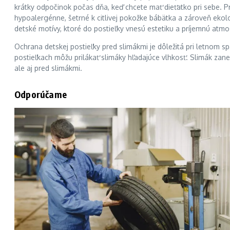
krátky odpočinok počas dňa, keď chcete mať dieťatko pri sebe. 
hypoalergénne, šetrné k citlivej pokožke bábätka a zároveň ek
detské motívy, ktoré do postieľky vnesú estetiku a príjemnú atmo
Ochrana detskej postieľky pred slimákmi je dôležitá pri letnom 
postieľkach môžu prilákať slimáky hľadajúce vlhkosť. Slimák zan
ale aj pred slimákmi.
Odporúčame