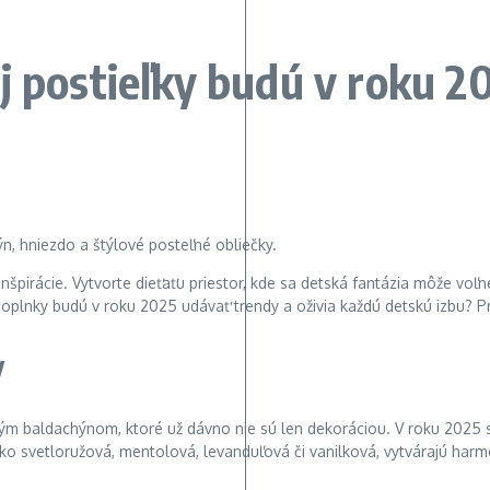
j postieľky budú v roku 
 inšpirácie. Vytvorte dieťaťu priestor, kde sa detská fantázia môže voľn
 doplnky budú v roku 2025 udávať trendy a oživia každú detskú izbu? P
y
 baldachýnom, ktoré už dávno nie sú len dekoráciou. V roku 2025 sy
ko svetloružová, mentolová, levanduľová či vanilková, vytvárajú harm