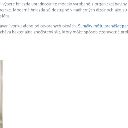
Pri výbere hniezda uprednostnite modely vyrobené z organickej bavln
ologické. Moderné hniezda sú dostupné v nádherných dizajnoch ako sú
sféru.
spávaní vonku alebo pri otvorených oknách.
Slimáky môžu prenášať par
echáva bakteriálne znečistený sliz, ktorý môže spôsobiť zdravotné pr