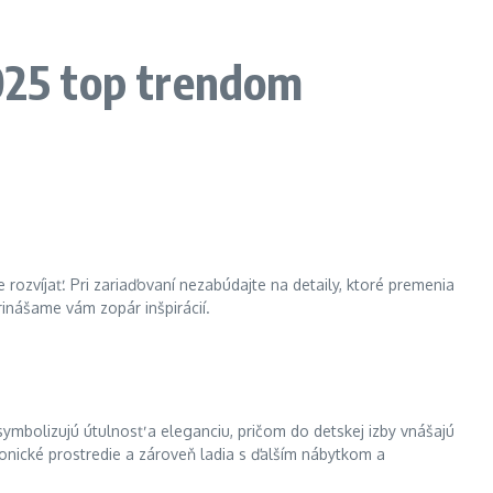
2025 top trendom
e rozvíjať. Pri zariaďovaní nezabúdajte na detaily, ktoré premenia
rinášame vám zopár inšpirácií.
mbolizujú útulnosť a eleganciu, pričom do detskej izby vnášajú
onické prostredie a zároveň ladia s ďalším nábytkom a