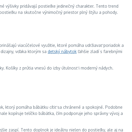
é výšivky pridávajú postieľke jedinečný charakter. Tento trend
 postieľku na skutočne výnimočný priestor plný štýlu a pohody.
rinášajú viacúčelové využitie, ktoré pomáha udržiavať poriadok a
 dizajny, vďaka ktorým sa
detský nábytok
ľahšie zladí s farebnými
y. Košíky z prútia vnesú do izby útulnosť i moderný nádych.
k, ktorý pomáha bábätku cítiť sa chránené a spokojné. Podobne
ale kopíruje telíčko bábätka, čím podporuje jeho správny vývoj a
šie zaspí. Tento doplnok je ideálny nielen do postieľky, ale aj na