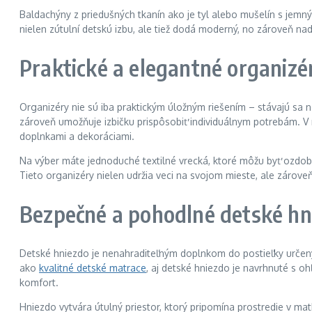
Baldachýny z priedušných tkanín ako je tyl alebo mušelín s jemný
nielen zútulní detskú izbu, ale tiež dodá moderný, no zároveň na
Praktické a elegantné organizé
Organizéry nie sú iba praktickým úložným riešením – stávajú sa 
zároveň umožňuje izbičku prispôsobiť individuálnym potrebám. V 
doplnkami a dekoráciami.
Na výber máte jednoduché textilné vrecká, ktoré môžu byť ozdobe
Tieto organizéry nielen udržia veci na svojom mieste, ale zároveň d
Bezpečné a pohodlné detské hn
Detské hniezdo je nenahraditeľným doplnkom do postieľky určen
ako
kvalitné detské matrace
, aj detské hniezdo je navrhnuté s o
komfort.
Hniezdo vytvára útulný priestor, ktorý pripomína prostredie v mat