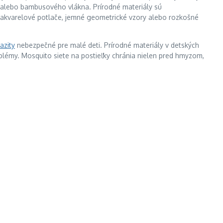
y alebo bambusového vlákna. Prírodné materiály sú
 akvarelové potlače, jemné geometrické vzory alebo rozkošné
azity
nebezpečné pre malé deti. Prírodné materiály v detských
oblémy. Mosquito siete na postieľky chránia nielen pred hmyzom,