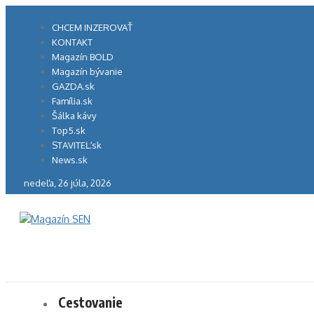
Preskočiť
na
CHCEM INZEROVAŤ
obsah
KONTAKT
Magazín BOLD
Magazín bývanie
GAZDA.sk
Família.sk
Šálka kávy
Top5.sk
STAVITEĽ.sk
News.sk
nedeľa, 26 júla, 2026
Cestovanie