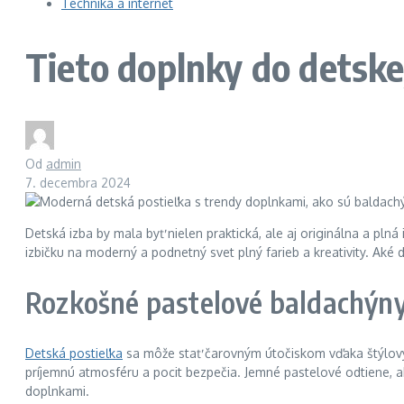
Technika a internet
Tieto doplnky do detske
Od
admin
7. decembra 2024
Detská izba by mala byť nielen praktická, ale aj originálna a plná
izbičku na moderný a podnetný svet plný farieb a kreativity. Aké
Rozkošné pastelové baldachýn
Detská postieľka
sa môže stať čarovným útočiskom vďaka štýlovým
príjemnú atmosféru a pocit bezpečia. Jemné pastelové odtiene, a
doplnkami.