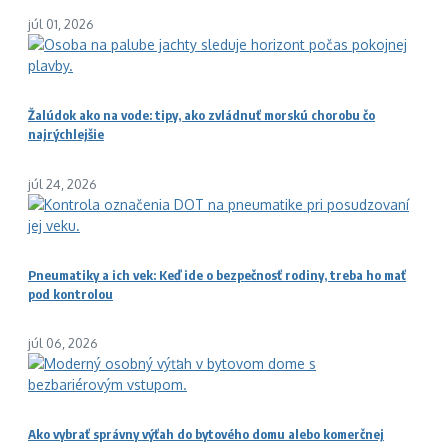
júl 01, 2026
Žalúdok ako na vode: tipy, ako zvládnuť morskú chorobu čo
najrýchlejšie
júl 24, 2026
Pneumatiky a ich vek: Keď ide o bezpečnosť rodiny, treba ho mať
pod kontrolou
júl 06, 2026
Ako vybrať správny výťah do bytového domu alebo komerčnej