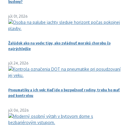
budovy?
júl 01, 2026
Žalúdok ako na vode: tipy, ako zvládnuť morskú chorobu čo
najrýchlejšie
júl 24, 2026
Pneumatiky a ich vek: Keď ide o bezpečnosť rodiny, treba ho mať
pod kontrolou
júl 06, 2026