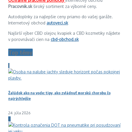
Ochranné pracovné pomôcky
internetový obchod
Pracovnik.sk
široký sortiment za výborné ceny.
Autodoplnky za najlepšie ceny priamo do vašej garáže.
Internetový obchod
autoveci.sk
Najširší výber CBD olejov, kvapiek a CBD kozmetiky nájdete
v porovnávači cien na
cbd-obchod.sk
Top témy
1
Žalúdok ako na vode: tipy, ako zvládnuť morskú chorobu čo
najrýchlejšie
24. júla 2026
2