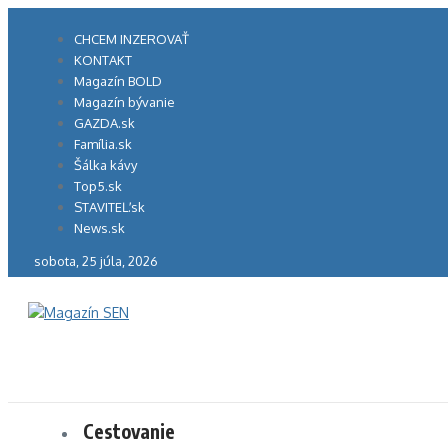
Preskočiť
na
CHCEM INZEROVAŤ
obsah
KONTAKT
Magazín BOLD
Magazín bývanie
GAZDA.sk
Família.sk
Šálka kávy
Top5.sk
STAVITEĽ.sk
News.sk
sobota, 25 júla, 2026
Cestovanie