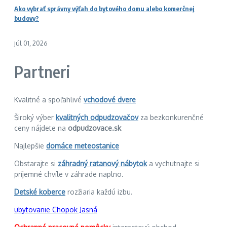
Ako vybrať správny výťah do bytového domu alebo komerčnej
budovy?
júl 01, 2026
Partneri
Kvalitné a spoľahlivé
vchodové dvere
Široký výber
kvalitných odpudzovačov
za bezkonkurenčné
ceny nájdete na
odpudzovace.sk
Najlepšie
domáce meteostanice
Obstarajte si
záhradný ratanový nábytok
a vychutnajte si
príjemné chvíle v záhrade naplno.
Detské koberce
rozžiaria každú izbu.
ubytovanie Chopok Jasná