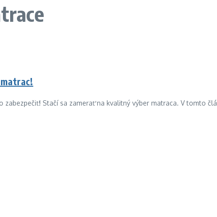
atrace
 matrac!
o zabezpečiť! Stačí sa zamerať na kvalitný výber matraca. V tomto č