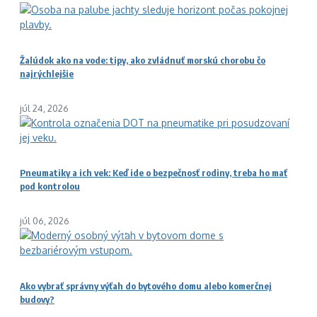
Žalúdok ako na vode: tipy, ako zvládnuť morskú chorobu čo
najrýchlejšie
júl 24, 2026
Pneumatiky a ich vek: Keď ide o bezpečnosť rodiny, treba ho mať
pod kontrolou
júl 06, 2026
Ako vybrať správny výťah do bytového domu alebo komerčnej
budovy?