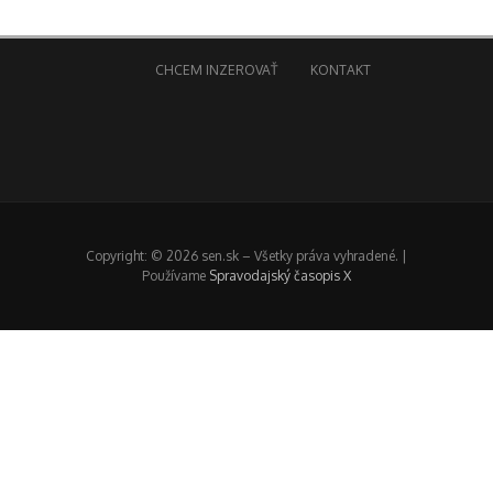
CHCEM INZEROVAŤ
KONTAKT
Copyright: © 2026 sen.sk – Všetky práva vyhradené. |
Používame
Spravodajský časopis X