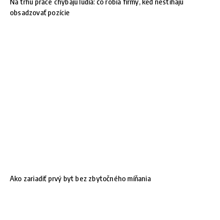
Na trhu práce chýbajú ľudia: čo robia firmy, keď nestíhajú
obsadzovať pozície
Ako zariadiť prvý byt bez zbytočného míňania