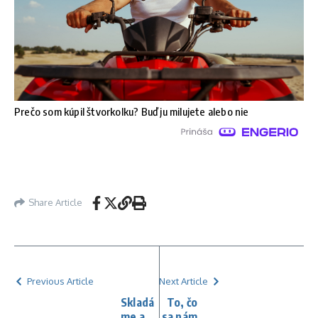
Prečo som kúpil štvorkolku? Buď ju milujete alebo nie
Share Article
Previous Article
Next Article
Skladá
To, čo
me a
sa nám