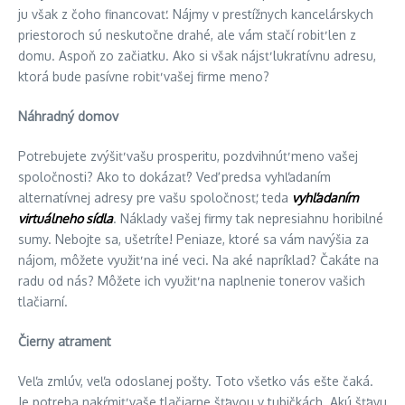
ju však z čoho financovať. Nájmy v prestížnych kancelárskych
priestoroch sú neskutočne drahé, ale vám stačí robiť len z
domu. Aspoň zo začiatku. Ako si však nájsť lukratívnu adresu,
ktorá bude pasívne robiť vašej firme meno?
Náhradný domov
Potrebujete zvýšiť vašu prosperitu, pozdvihnúť meno vašej
spoločnosti? Ako to dokázať? Veď predsa vyhľadaním
alternatívnej adresy pre vašu spoločnosť, teda
vyhľadaním
virtuálneho sídla
. Náklady vašej firmy tak nepresiahnu horibilné
sumy. Nebojte sa, ušetríte! Peniaze, ktoré sa vám navýšia za
nájom, môžete využiť na iné veci. Na aké napríklad? Čakáte na
radu od nás? Môžete ich využiť na naplnenie tonerov vašich
tlačiarní.
Čierny atrament
Veľa zmlúv, veľa odoslanej pošty. Toto všetko vás ešte čaká.
Je potreba nakŕmiť vaše tlačiarne šťavou v tubičkách. Akú šťavu