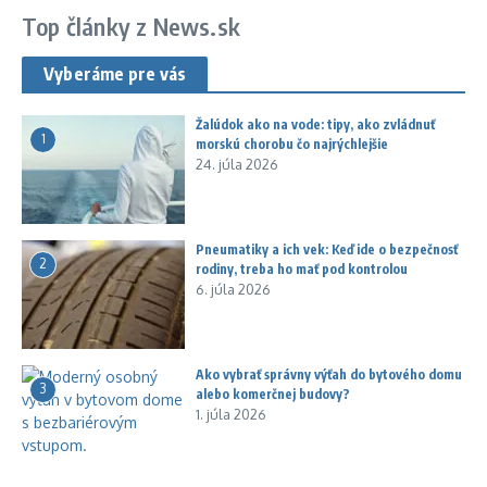
Top články z News.sk
Vyberáme pre vás
Žalúdok ako na vode: tipy, ako zvládnuť
1
morskú chorobu čo najrýchlejšie
24. júla 2026
Pneumatiky a ich vek: Keď ide o bezpečnosť
2
rodiny, treba ho mať pod kontrolou
6. júla 2026
Ako vybrať správny výťah do bytového domu
3
alebo komerčnej budovy?
1. júla 2026