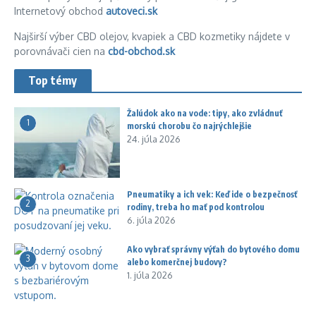
Internetový obchod
autoveci.sk
Najširší výber CBD olejov, kvapiek a CBD kozmetiky nájdete v
porovnávači cien na
cbd-obchod.sk
Top témy
Žalúdok ako na vode: tipy, ako zvládnuť
1
morskú chorobu čo najrýchlejšie
24. júla 2026
Pneumatiky a ich vek: Keď ide o bezpečnosť
2
rodiny, treba ho mať pod kontrolou
6. júla 2026
Ako vybrať správny výťah do bytového domu
3
alebo komerčnej budovy?
1. júla 2026