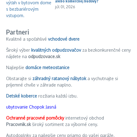
alebo komerčnej budovy?
júl 01, 2026
Partneri
Kvalitné a spoľahlivé
vchodové dvere
Široký výber
kvalitných odpudzovačov
za bezkonkurenčné ceny
nájdete na
odpudzovace.sk
Najlepšie
domáce meteostanice
Obstarajte si
záhradný ratanový nábytok
a vychutnajte si
príjemné chvíle v záhrade naplno.
Detské koberce
rozžiaria každú izbu.
ubytovanie Chopok Jasná
Ochranné pracovné pomôcky
internetový obchod
Pracovnik.sk
široký sortiment za výborné ceny.
Autodoplnky za najlepšie ceny priamo do vašej garáže.