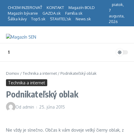
Preskočiť na obsah
piatok,
CHCEM INZEROVAŤ
KONTAKT
Magazín BOLD
7
Magazín bývanie
GAZDA.sk
Família.sk
augusta,
Šálka kávy
Top5.sk
STAVITEĽ.sk
News.sk
2026
1
Domov
/
Technika a internet
/
Podnikateľský oblak
Technika a internet
Podnikateľský oblak
Od
admin
25. júna 2015
Nie vždy je slnečno. Občas k vám doveje veľký čierny oblak, z