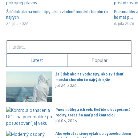
Žalúdok ako na vode: tipy, ako zvládnuť morskú chorobu čo
Pneumatiky a 
najrých ...
ho mať p ...
24. júla 2026
6. júla 2026
Hľadať:
Latest
Popular
Žalúdok ako na vode: tipy, ako zvládnuť
morskú chorobu čo najrýchlejšie
júl 24, 2026
Pneumatiky a ich vek: Keď ide o bezpečnosť
rodiny, treba ho mať pod kontrolou
júl 06, 2026
Ako vybrať správny výťah do bytového domu