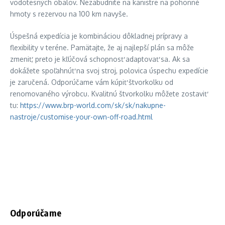
vodotesných obalov. Nezabudnite na kanistre na pohonné
hmoty s rezervou na 100 km navyše.
Úspešná expedícia je kombináciou dôkladnej prípravy a
flexibility v teréne. Pamätajte, že aj najlepší plán sa môže
zmeniť, preto je kľúčová schopnosť adaptovať sa. Ak sa
dokážete spoľahnúť na svoj stroj, polovica úspechu expedície
je zaručená. Odporúčame vám kúpiť štvorkolku od
renomovaného výrobcu. Kvalitnú štvorkolku môžete zostaviť
tu:
https://www.brp-world.com/sk/sk/nakupne-
nastroje/customise-your-own-off-road.html
Odporúčame