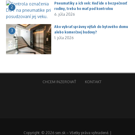
Pneumatiky a ich vek: Keď ide o bezpečnosť
2
rodiny, treba ho mať pod kontrolou
6. júla 2026
Ako vybrať správny výťah do bytového domu
3
alebo komerčnej budovy?
1. júla 2026
CHCEM INZEROVAŤ
KONTAKT
Copyright: © 2026 sen.sk – Všetky práva vyhradené. |