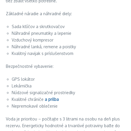
tiež zbaliť všetko potrebné.
Základné náradie a náhradné diely:
Sada kľúčov a skrutkovačov
Náhradné pneumatiky a lepenie
Vzduchový kompresor
Náhradné lanká, remene a poistky
Kvalitný navijak s príslušenstvom
Bezpečnostné vybavenie:
GPS lokátor
Lekárnička
Núdzové signalizačné prostriedky
Kvalitné chrániče
a prilba
Nepremokavé oblečenie
Voda je prioritou – počítajte s 3 litrami na osobu na deň plus
rezervu. Energeticky hodnotné a trvanlivé potraviny baľte do