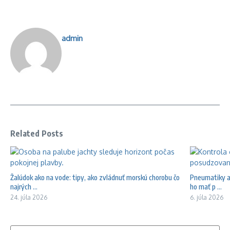
admin
Related Posts
Žalúdok ako na vode: tipy, ako zvládnuť morskú chorobu čo
Pneumatiky a 
najrých ...
ho mať p ...
24. júla 2026
6. júla 2026