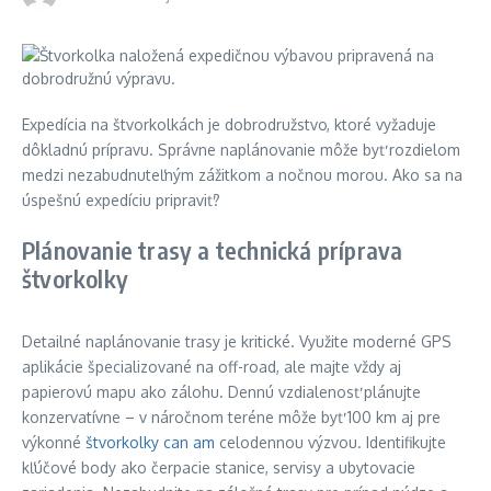
Expedícia na štvorkolkách je dobrodružstvo, ktoré vyžaduje
dôkladnú prípravu. Správne naplánovanie môže byť rozdielom
medzi nezabudnuteľným zážitkom a nočnou morou. Ako sa na
úspešnú expedíciu pripraviť?
Plánovanie trasy a technická príprava
štvorkolky
Detailné naplánovanie trasy je kritické. Využite moderné GPS
aplikácie špecializované na off-road, ale majte vždy aj
papierovú mapu ako zálohu. Dennú vzdialenosť plánujte
konzervatívne – v náročnom teréne môže byť 100 km aj pre
výkonné
štvorkolky can am
celodennou výzvou. Identifikujte
kľúčové body ako čerpacie stanice, servisy a ubytovacie