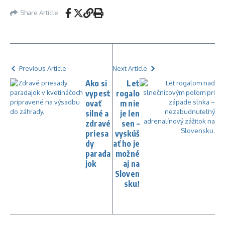
Share Article
Previous Article
Next Article
Ako si
Let
vypest
rogalo
ovať
m nie
silné a
je len
zdravé
sen –
priesa
vyskúš
dy
ať ho je
parada
možné
jok
aj na
Sloven
sku!