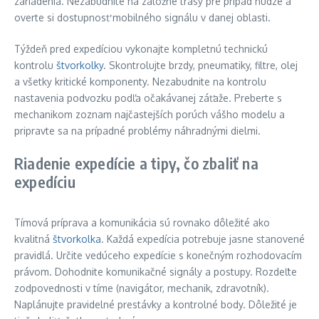
zariadenia. Nezabudnite na záložné trasy pre prípad núdze a
overte si dostupnosť mobilného signálu v danej oblasti.
Týždeň pred expedíciou vykonajte kompletnú technickú
kontrolu
štvorkolky
. Skontrolujte brzdy, pneumatiky, filtre, olej
a všetky kritické komponenty. Nezabudnite na kontrolu
nastavenia podvozku podľa očakávanej záťaže. Preberte s
mechanikom zoznam najčastejších porúch vášho modelu a
pripravte sa na prípadné problémy náhradnými dielmi.
Riadenie expedície a tipy, čo zbaliť na
expedíciu
Tímová príprava a komunikácia sú rovnako dôležité ako
kvalitná
štvorkolka
. Každá expedícia potrebuje jasne stanovené
pravidlá. Určite vedúceho expedície s konečným rozhodovacím
právom. Dohodnite komunikačné signály a postupy. Rozdeľte
zodpovednosti v tíme (navigátor, mechanik, zdravotník).
Naplánujte pravidelné prestávky a kontrolné body. Dôležité je