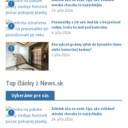
1
morskú chorobu čo najrýchlejšie
24. júla 2026
Pneumatiky a ich vek: Keď ide o bezpečnosť
2
rodiny, treba ho mať pod kontrolou
6. júla 2026
Ako vybrať správny výťah do bytového domu
3
alebo komerčnej budovy?
1. júla 2026
Top články z News.sk
Vyberáme pre vás
Žalúdok ako na vode: tipy, ako zvládnuť
1
morskú chorobu čo najrýchlejšie
24. júla 2026