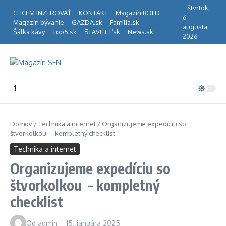
Preskočiť na obsah
štvrtok,
CHCEM INZEROVAŤ
KONTAKT
Magazín BOLD
6
Magazín bývanie
GAZDA.sk
Família.sk
augusta,
Šálka kávy
Top5.sk
STAVITEĽ.sk
News.sk
2026
1
Domov
/
Technika a internet
/
Organizujeme expedíciu so
štvorkolkou – kompletný checklist
Technika a internet
Organizujeme expedíciu so
štvorkolkou – kompletný
checklist
Od
admin
15. januára 2025