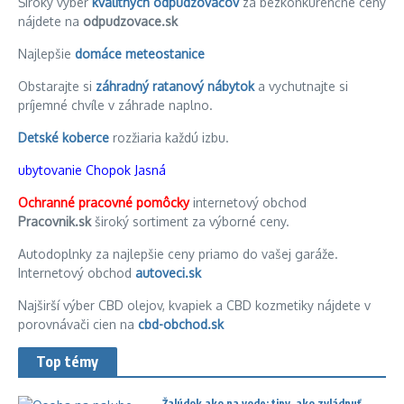
Široký výber
kvalitných odpudzovačov
za bezkonkurenčné ceny
nájdete na
odpudzovace.sk
Najlepšie
domáce meteostanice
Obstarajte si
záhradný ratanový nábytok
a vychutnajte si
príjemné chvíle v záhrade naplno.
Detské koberce
rozžiaria každú izbu.
ubytovanie Chopok Jasná
Ochranné pracovné pomôcky
internetový obchod
Pracovnik.sk
široký sortiment za výborné ceny.
Autodoplnky za najlepšie ceny priamo do vašej garáže.
Internetový obchod
autoveci.sk
Najširší výber CBD olejov, kvapiek a CBD kozmetiky nájdete v
porovnávači cien na
cbd-obchod.sk
Top témy
Žalúdok ako na vode: tipy, ako zvládnuť