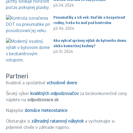
júl 24, 2026
Pneumatiky a ich vek: Keď ide o bezpečnosť
rodiny, treba ho mať pod kontrolou
júl 06, 2026
Ako vybrať správny výťah do bytového domu
alebo komerčnej budovy?
júl 01, 2026
Partneri
Kvalitné a spoľahlivé
vchodové dvere
Široký výber
kvalitných odpudzovačov
za bezkonkurenčné ceny
nájdete na
odpudzovace.sk
Najlepšie
domáce meteostanice
Obstarajte si
záhradný ratanový nábytok
a vychutnajte si
príjemné chvíle v záhrade naplno.