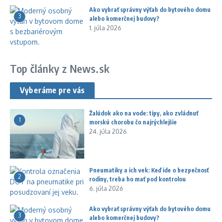
Ako vybrať správny výťah do bytového domu
3
alebo komerčnej budovy?
1. júla 2026
Top články z News.sk
Vyberáme pre vás
Žalúdok ako na vode: tipy, ako zvládnuť
1
morskú chorobu čo najrýchlejšie
24. júla 2026
Pneumatiky a ich vek: Keď ide o bezpečnosť
2
rodiny, treba ho mať pod kontrolou
6. júla 2026
Ako vybrať správny výťah do bytového domu
3
alebo komerčnej budovy?