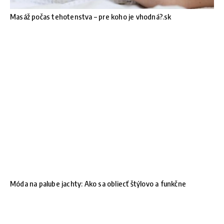
Masáž počas tehotenstva – pre koho je vhodná?.sk
Móda na palube jachty: Ako sa obliecť štýlovo a funkčne