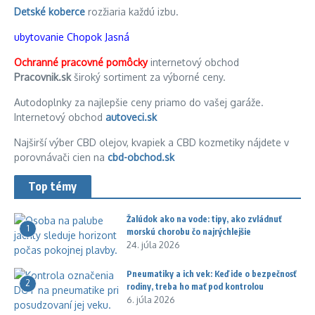
Detské koberce
rozžiaria každú izbu.
ubytovanie Chopok Jasná
Ochranné pracovné pomôcky
internetový obchod
Pracovnik.sk
široký sortiment za výborné ceny.
Autodoplnky za najlepšie ceny priamo do vašej garáže.
Internetový obchod
autoveci.sk
Najširší výber CBD olejov, kvapiek a CBD kozmetiky nájdete v
porovnávači cien na
cbd-obchod.sk
Top témy
Žalúdok ako na vode: tipy, ako zvládnuť
1
morskú chorobu čo najrýchlejšie
24. júla 2026
Pneumatiky a ich vek: Keď ide o bezpečnosť
2
rodiny, treba ho mať pod kontrolou
6. júla 2026