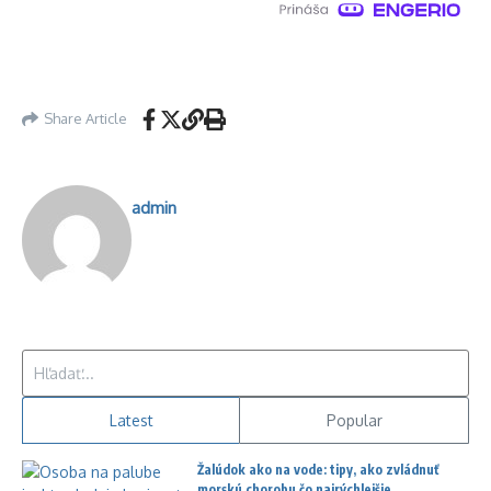
Share Article
admin
Hľadať:
Latest
Popular
Žalúdok ako na vode: tipy, ako zvládnuť
morskú chorobu čo najrýchlejšie