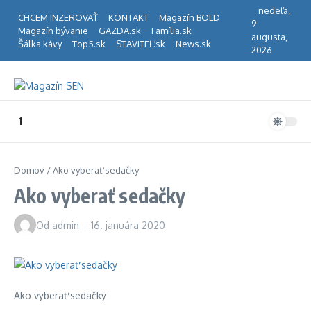
Preskočiť na obsah
nedeľa,
CHCEM INZEROVAŤ
KONTAKT
Magazín BOLD
9
Magazín bývanie
GAZDA.sk
Família.sk
augusta,
Šálka kávy
Top5.sk
STAVITEĽ.sk
News.sk
2026
1
Domov
/
Ako vyberať sedačky
Ako vyberať sedačky
Od
admin
16. januára 2020
Ako vyberať sedačky